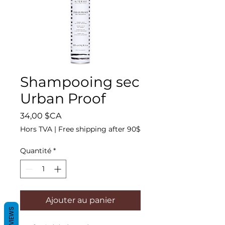
sarahlesperance1@gmail.com
514-808-5449
Shampooing sec
Urban Proof
Prix
34,00 $CA
Hors TVA
|
Free shipping after 90$
Quantité
*
514-808-5449
Ajouter au panier
REVIEWS