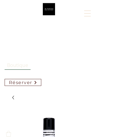
Sarah Lespérance
514-808-5449
Boutique
Réserver