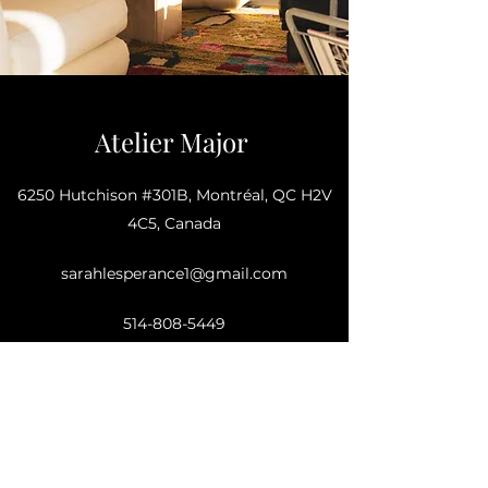
sarahlesperance1@gmail.com
Atelier Major
514-808-5449
6250 Hutchison #301B, Montréal, QC H2V
4C5, Canada
sarahlesperance1@gmail.com
514-808-5449
514-808-5449
sarahlesperance1@gmail.com
514-808-5449