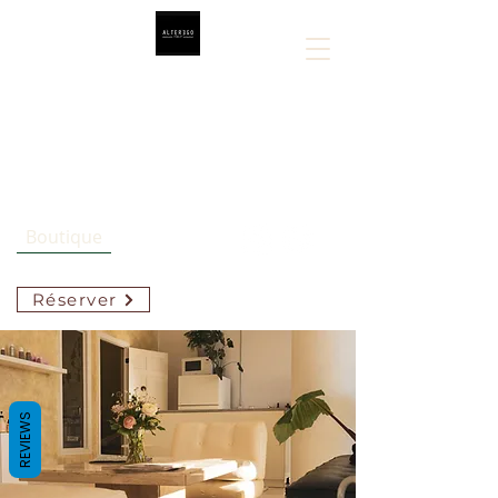
Sarah Lespérance
514-808-5449
Boutique
Réserver
REVIEWS