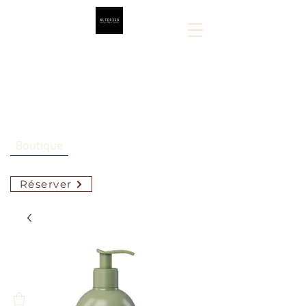
Sarah Lespérance
514-808-5449
Boutique
Réserver