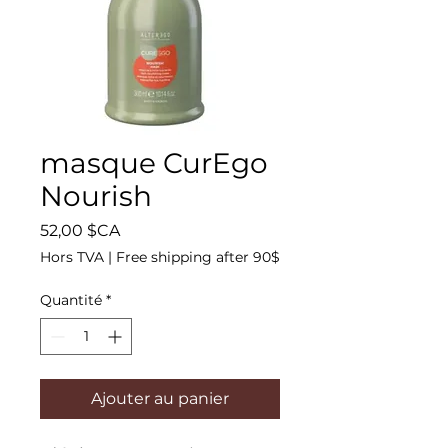
sarahlesperance1@gmail.com
514-808-5449
masque CurEgo
Nourish
Prix
52,00 $CA
Hors TVA
|
Free shipping after 90$
Quantité
*
514-808-5449
Ajouter au panier