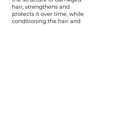
hair, strengthens and
protects it over time, while
conditioning the hair and
making it easier to comb.
They are immediately
healthier, stronger and
shinier. The hair structure
is protected and
replumped. Creamy rich
texture for healthy, strong
and shiny hair. The
formula is enriched with
amino acids and
vegetable proteins that
repair the hair fiber. In
addition to adding
strength and hydration,
argan and avocado oils