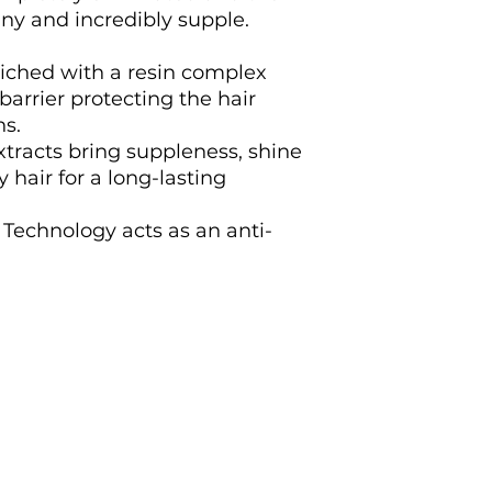
shiny and incredibly supple.
riched with a resin complex
 barrier protecting the hair
ns.
racts bring suppleness, shine
 hair for a long-lasting
d Technology acts as an anti-
erance1@gmail.com
1364 Ave Bern