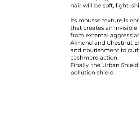
hair will be soft, light, 
Its mousse texture is en
that creates an invisible
from external aggressio
Almond and Chestnut Ext
and nourishment to curly
cashmere action.
Finally, the Urban Shiel
pollution shield.
sarahlesp