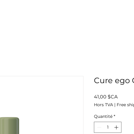
514-808-5449
Cure ego 
Prix
41,00 $CA
Hors TVA
|
Free shi
Quantité
*